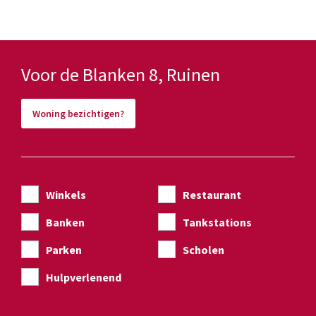
Voor de Blanken 8, Ruinen
Woning bezichtigen?
Winkels
Restaurant
Banken
Tankstations
Parken
Scholen
Hulpverlenend