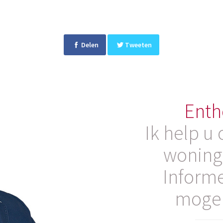
Delen
Tweeten
Enth
Ik help u
woning
Informe
mogel