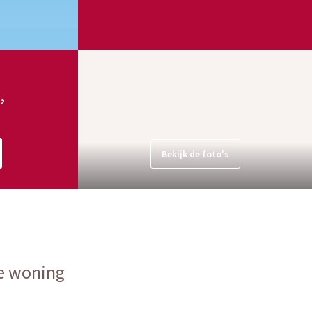
,
Bekijk de foto's
e woning