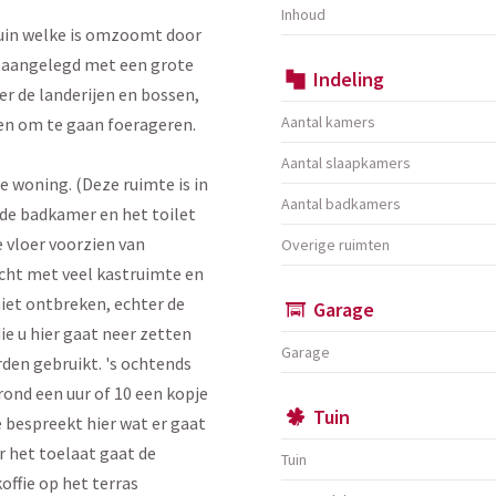
Inhoud
uin welke is omzoomt door
g aangelegd met een grote
Indeling
er de landerijen en bossen,
Aantal kamers
en om te gaan foerageren.
Aantal slaapkamers
e woning. (Deze ruimte is in
Aantal badkamers
e badkamer en het toilet
 vloer voorzien van
Overige ruimten
cht met veel kastruimte en
et ontbreken, echter de
Garage
e u hier gaat neer zetten
Garage
rden gebruikt. 's ochtends
rond een uur of 10 een kopje
Tuin
e bespreekt hier wat er gaat
r het toelaat gaat de
Tuin
offie op het terras