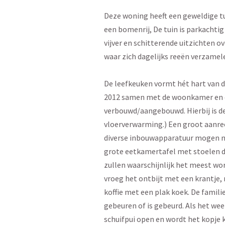
Deze woning heeft een geweldige t
een bomenrij, De tuin is parkachti
vijver en schitterende uitzichten ov
waar zich dagelijks reeën verzamel
De leefkeuken vormt hét hart van d
2012 samen met de woonkamer en d
verbouwd/aangebouwd. Hierbij is de
vloerverwarming.) Een groot aanre
diverse inbouwapparatuur mogen ni
grote eetkamertafel met stoelen di
zullen waarschijnlijk het meest wo
vroeg het ontbijt met een krantje, 
koffie met een plak koek. De famili
gebeuren of is gebeurd. Als het wee
schuifpui open en wordt het kopje k