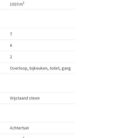
3
1010 m
7
6
2
Overloop, bijkeuken, toilet, gang
Vrijstaand steen
Achtertuin